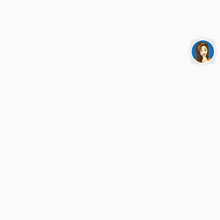
Perlu Bantuan?
Call Center
Email
Senin - Minggu, 07.00 - 19.00
Senin - Minggu, 07.00 - 19.00
1500 599
kontakacc@ai.astra.co.id
Yuna WhatsApp
Cabang ACC
24 jam
Senin - Jumat, 08.00 - 15.00
Sabtu, 08.00 - 12.00
+62 811 1500 599